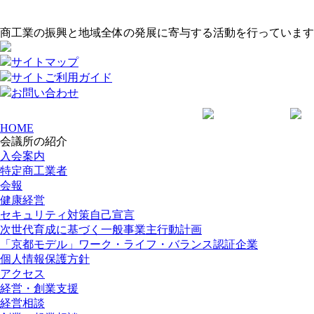
商工業の振興と地域全体の発展に寄与する活動を行っています
サイトマップ
サイトご利用ガイド
お問い合わせ
HOME
会議所の紹介
入会案内
特定商工業者
会報
健康経営
セキュリティ対策自己宣言
次世代育成に基づく一般事業主行動計画
「京都モデル」ワーク・ライフ・バランス認証企業
個人情報保護方針
アクセス
経営・創業支援
経営相談