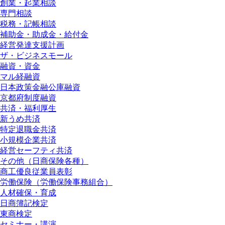
創業・起業相談
専門相談
税務・記帳相談
補助金・助成金・給付金
経営発達支援計画
ザ・ビジネスモール
融資・資金
マル経融資
日本政策金融公庫融資
京都府制度融資
共済・福利厚生
新うめ共済
特定退職金共済
小規模企業共済
経営セーフティ共済
その他（日商保険各種）
商工優良従業員表彰
労働保険（労働保険事務組合）
人材確保・育成
日商簿記検定
東商検定
セミナー・講演