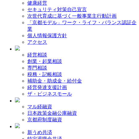
健康経営
セキュリティ対策自己宣言
次世代育成に基づく一般事業主行動計画
「京都モデル」ワーク・ライフ・バランス認証企
業
個人情報保護方針
アクセス
経営相談
創業・起業相談
専門相談
税務・記帳相談
補助金・助成金・給付金
経営発達支援計画
ザ・ビジネスモール
マル経融資
日本政策金融公庫融資
京都府制度融資
新うめ共済
特定退職金共済