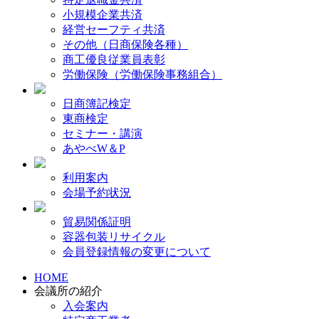
小規模企業共済
経営セーフティ共済
その他（日商保険各種）
商工優良従業員表彰
労働保険（労働保険事務組合）
日商簿記検定
東商検定
セミナー・講演
あやべW＆P
利用案内
会場予約状況
貿易関係証明
容器包装リサイクル
会員登録情報の変更について
HOME
会議所の紹介
入会案内