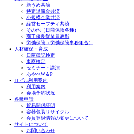
新うめ共済
特定退職金共済
小規模企業共済
経営セーフティ共済
その他（日商保険各種）
商工優良従業員表彰
労働保険（労働保険事務組合）
人材確保・育成
日商簿記検定
東商検定
セミナー・講演
あやべW＆P
ITビル利用案内
利用案内
会場予約状況
各種申請
貿易関係証明
容器包装リサイクル
会員登録情報の変更について
サイトについて
お問い合わせ