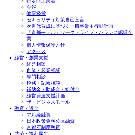
特定商工業者
会報
健康経営
セキュリティ対策自己宣言
次世代育成に基づく一般事業主行動計画
「京都モデル」ワーク・ライフ・バランス認証企
業
個人情報保護方針
アクセス
経営・創業支援
経営相談
創業・起業相談
専門相談
税務・記帳相談
補助金・助成金・給付金
経営発達支援計画
ザ・ビジネスモール
融資・資金
マル経融資
日本政策金融公庫融資
京都府制度融資
共済・福利厚生