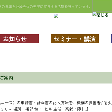
業の振興と地域全体の発展に寄与する活動を行っています。
入会案内
特定商工業者
会報
お知らせ
セミナー・講演
健康経営
セキュリティ対策自己宣言
次世代育成に基づく一般事業主行動計画
「京都モデル」ワーク・ライフ・バランス認証企業
個人情報保護方針
アクセス
ご案内
経営相談
創業・起業相談
専門相談
税務・記帳相談
コース）の申請書・計画書の記入方法を、機構の担当者が説明
補助金・助成金・給付金
０～ 場所 綾部市I・Tビル 主催 高齢・障 […]