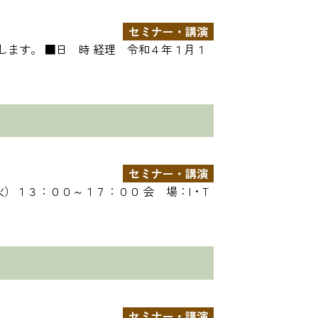
セミナー・講演
します。 ■日 時 経理 令和４年１月１
セミナー・講演
）１３：００～１７：００ 会 場：I・T
セミナー・講演