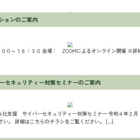
経営発達支援計画
ザ・ビジネスモール
ッションのご案内
マル経融資
日本政策金融公庫融資
京都府制度融資
００～１６：３０ 会場： ZOOMによるオンライン開催 ※
新うめ共済
特定退職金共済
小規模企業共済
経営セーフティ共済
ーセキュリティー対策セミナーのご案内
その他（日商保険各種）
商工優良従業員表彰
労働保険（労働保険事務組合）
日商簿記検定
ル化支援 サイバーセキュリティー対策セミナー 令和４年２月
東商検定
さい。 詳細はこちらのチラシをご覧ください。 […]
セミナー・講演
あやべW＆P