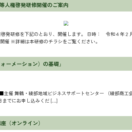
等人権啓発研修開催のご案内
利用案内
会場予約状況
貿易関係証明
啓発研修を下記のとおり、開催します。 日時： 令和４年２
容器包装リサイクル
ン開催 ※詳細は本研修のチラシをご覧ください。
会員登録情報の変更について
フォーメーション）の基礎」
16:00 ■主催 舞鶴・綾部地域ビジネスサポートセンター （綾部
日までにお申し込みくだ […]
講座（オンライン）